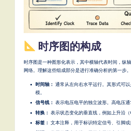
e
s
e
时序图的构成
-
L
时序图是一种图形化表示，其中横轴代表时间，纵
a
网络。理解这些组成部分是进行准确分析的第一步
t
时间轴：
通常从左向右水平运行。其形式可以
模。
e
信号线：
表示电压电平的独立波形。高电压通
s
转换：
表示状态变化的垂直线，例如上升沿（0
t
标签：
文本注释，用于标识特定信号、引脚或