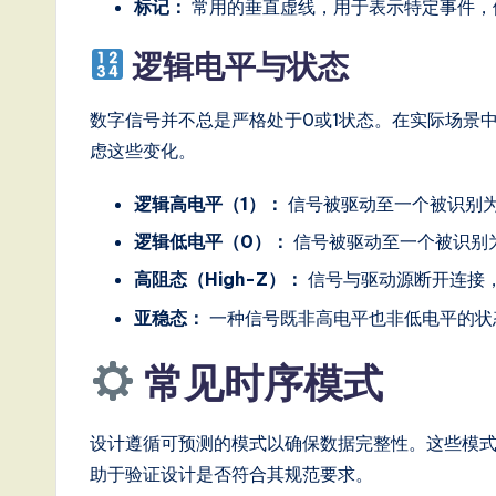
T
标记：
常用的垂直虚线，用于表示特定事件，
r
逻辑电平与状态
e
数字信号并不总是严格处于0或1状态。在实际场景
n
虑这些变化。
d
逻辑高电平（1）：
信号被驱动至一个被识别为
s
逻辑低电平（0）：
信号被驱动至一个被识别为
in
高阻态（High-Z）：
信号与驱动源断开连接
亚稳态：
一种信号既非高电平也非低电平的状
A
常见时序模式
I,
S
设计遵循可预测的模式以确保数据完整性。这些模
o
助于验证设计是否符合其规范要求。