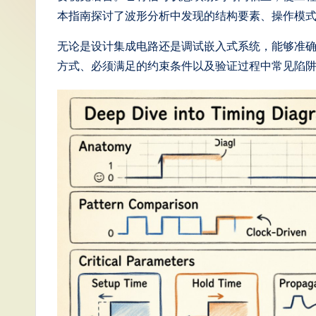
S
本指南探讨了波形分析中发现的结构要素、操作模
i
无论是设计集成电路还是调试嵌入式系统，能够准
方式、必须满足的约束条件以及验证过程中常见陷
m
p
li
fi
e
d
C
hi
n