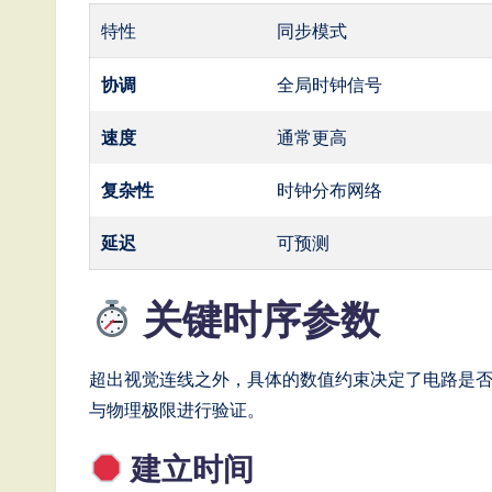
g
特性
同步模式
it
协调
全局时钟信号
a
速度
通常更高
l
复杂性
时钟分布网络
In
延迟
可预测
n
关键时序参数
o
v
超出视觉连线之外，具体的数值约束决定了电路是
a
与物理极限进行验证。
ti
建立时间