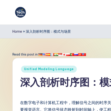
Skip
to
T
content
e
Home
»
深入剖析时序图：模式与场景
c
h
Read this post in:
P
Posted
Unified Modeling Language
o
in
深入剖析时序图：模
s
t
在数字电子和计算机工程中，理解信号之间的时序
s
要视觉语言。它将信号状态映射到时间轴上，使工