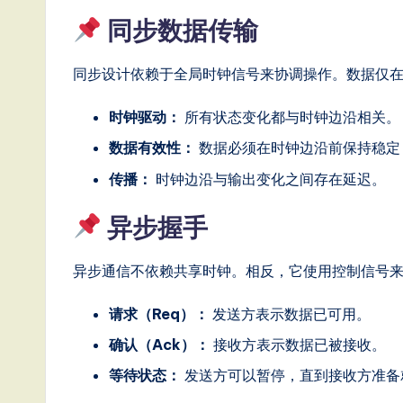
ft
同步数据传输
w
同步设计依赖于全局时钟信号来协调操作。数据仅
a
时钟驱动：
所有状态变化都与时钟边沿相关。
r
数据有效性：
数据必须在时钟边沿前保持稳定
e
传播：
时钟边沿与输出变化之间存在延迟。
,
异步握手
a
异步通信不依赖共享时钟。相反，它使用控制信号
n
请求（Req）：
发送方表示数据已可用。
d
确认（Ack）：
接收方表示数据已被接收。
D
等待状态：
发送方可以暂停，直到接收方准备
i