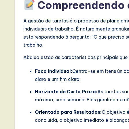
s
Compreendendo a
i
A gestão de tarefas é o processo de planej
n
individuais de trabalho. É naturalmente granul
A
está respondendo à pergunta: “O que precisa s
trabalho.
I,
Abaixo estão as características principais que
S
Foco Individual:
Centra-se em itens único
o
claro e um fim claro.
ft
Horizonte de Curto Prazo:
As tarefas sã
w
máximo, uma semana. Elas geralmente n
a
Orientado para Resultados:
O objetivo 
concluída, o objetivo imediato é alcança
r