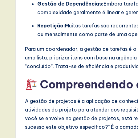
Gestão de Dependências:
Embora tarefa
e
complexidade geralmente é linear e geren
,
Repetição:
Muitas tarefas são recorrent
a
ou mensalmente como parte de uma opera
n
Para um coordenador, a gestão de tarefas é o 
d
uma lista, priorizar itens com base na urgênci
“concluído”. Trata-se de eficiência e produtivi
D
Compreendendo a
i
g
A gestão de projetos é a aplicação de conheci
it
atividades do projeto para atender aos requis
você se envolve na gestão de projetos, está
a
sucesso este objetivo específico?” É a camada
l