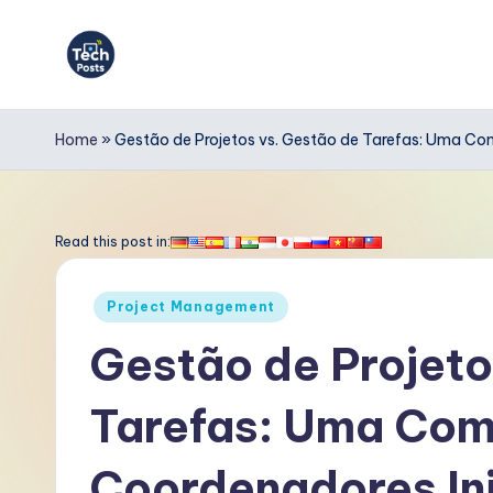
Skip
to
T
content
e
Home
»
Gestão de Projetos vs. Gestão de Tarefas: Uma Co
c
h
Read this post in:
P
Posted
Project Management
o
in
Gestão de Projeto
s
Tarefas: Uma Com
t
s
Coordenadores In