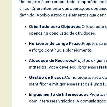
Um projeto é uma empreitada temporária realiz
I
único. Diferentemente das operações contínuas
definido. Abaixo estão os elementos que define
n
Orientado para Objetivos:
O foco está e
n
apenas na conclusão de atividades.
o
Horizonte de Longo Prazo:
Projetos se 
v
esforço contínuo e planejamento.
a
Alocação de Recursos:
Projetos exigem
ti
materiais. Você deve equilibrar essas rest
o
Gestão de Riscos:
Como projetos são com
Identificar e mitigar esses riscos é uma f
n
Engajamento de Interessados:
Projetos
com interesses variados. A comunicação 