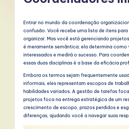
P
o
Entrar no mundo da coordenação organizacion
rt
confusão. Você recebe uma lista de itens para
organizar. Mas você está gerenciando projeto
u
é meramente semântica; ela determina como 
g
interessados e medirá o sucesso. Para coorde
essas duas disciplinas é a base da eficácia prof
u
Embora os termos sejam frequentemente usad
e
informais, eles representam escopos de trabalho
s
habilidades variados. A gestão de tarefas foc
projetos foca na entrega estratégica de um re
e
crescimento de escopo, prazos perdidos e esg
-
diferenças, ajudando você a navegar suas res
L