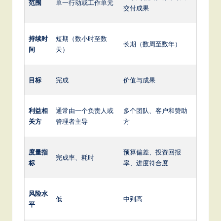
范围
单一行动或工作单元
交付成果
持续时
短期（数小时至数
长期（数周至数年）
间
天）
目标
完成
价值与成果
利益相
通常由一个负责人或
多个团队、客户和赞助
关方
管理者主导
方
度量指
预算偏差、投资回报
完成率、耗时
标
率、进度符合度
风险水
低
中到高
平