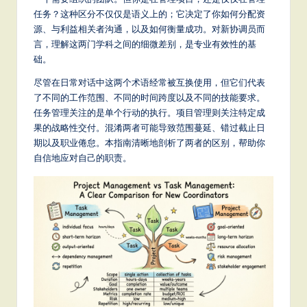
m
任务？这种区分不仅仅是语义上的；它决定了你如何分配资
p
源、与利益相关者沟通，以及如何衡量成功。对新协调员而
li
言，理解这两门学科之间的细微差别，是专业有效性的基
础。
fi
尽管在日常对话中这两个术语经常被互换使用，但它们代表
e
了不同的工作范围、不同的时间跨度以及不同的技能要求。
d
任务管理关注的是单个行动的执行。项目管理则关注特定成
果的战略性交付。混淆两者可能导致范围蔓延、错过截止日
C
期以及职业倦怠。本指南清晰地剖析了两者的区别，帮助你
hi
自信地应对自己的职责。
n
e
s
e
-
L