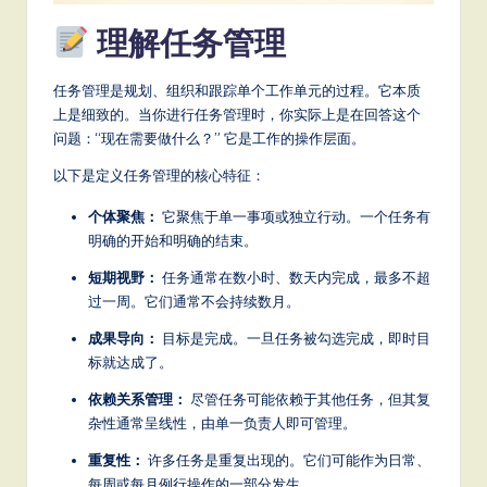
a
理解任务管理
t
e
任务管理是规划、组织和跟踪单个工作单元的过程。它本质
上是细致的。当你进行任务管理时，你实际上是在回答这个
s
问题：“现在需要做什么？” 它是工作的操作层面。
t
以下是定义任务管理的核心特征：
T
个体聚焦：
它聚焦于单一事项或独立行动。一个任务有
r
明确的开始和明确的结束。
e
短期视野：
任务通常在数小时、数天内完成，最多不超
n
过一周。它们通常不会持续数月。
d
成果导向：
目标是完成。一旦任务被勾选完成，即时目
标就达成了。
s
依赖关系管理：
尽管任务可能依赖于其他任务，但其复
in
杂性通常呈线性，由单一负责人即可管理。
A
重复性：
许多任务是重复出现的。它们可能作为日常、
I,
每周或每月例行操作的一部分发生。