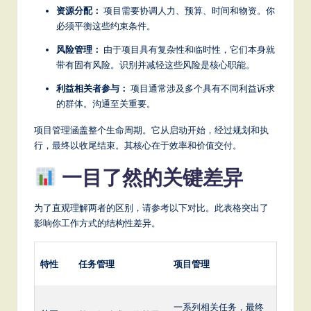
it
资源分配：
项目需要协调人力、预算、时间和物资。你
a
必须平衡这些约束条件。
l
风险管理：
由于项目具有复杂性和临时性，它们本身就
带有固有风险。识别并减轻这些风险是核心职能。
In
利益相关者参与：
项目通常涉及多个具有不同利益诉求
n
的群体。沟通至关重要。
o
项目管理涵盖整个生命周期。它从启动开始，经过规划和执
v
行，最终以收尾结束。其核心在于效率和价值交付。
a
一目了然的关键差异
ti
为了直观理解两者的区别，请参考以下对比。此表格突出了
o
影响你工作方式的结构性差异。
n
特性
任务管理
项目管理
一系列相关任务，最终