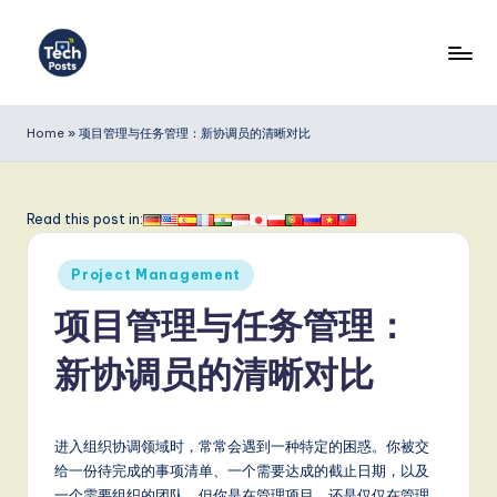
Skip
to
T
content
e
Home
»
项目管理与任务管理：新协调员的清晰对比
c
h
Read this post in:
P
Posted
o
Project Management
in
s
项目管理与任务管理：
t
新协调员的清晰对比
s
S
进入组织协调领域时，常常会遇到一种特定的困惑。你被交
i
给一份待完成的事项清单、一个需要达成的截止日期，以及
一个需要组织的团队。但你是在管理项目，还是仅仅在管理