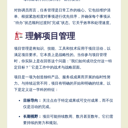
S
对协调员而言，任务管理是日常工作的核心。它包括维护清
o
单、根据紧急程度对事项进行优先排序，并确保每个事项从
“待办”状态顺利过渡到“完成”状态。它关乎效率和处理速度。
ft
理解项目管理
w
a
项目管理是将知识、技能、工具和技术应用于项目活动，以
r
满足项目要求。它本质上是战略性的。当你参与项目管理
时，你实际上是在回答这个问题：“我们如何成功交付这一特
e
定目标？” 它是工作中的战术与战略层面。
,
项目是一项为创造独特产品、服务或成果而开展的临时性努
a
力。与持续运营不同，项目有明确的开始和明确的结束。以
下是定义这一学科的特征：
n
目标导向：
关注点在于特定成果或可交付成果，而不仅
d
仅是活动的完成。
D
长期视野：
项目可能持续数周、数月甚至数年。它们需
ig
要持续的努力和规划。