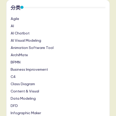
分类
Agile
AI
AI Chatbot
AI Visual Modeling
Animation Software Tool
ArchiMate
BPMN
Business Improvement
C4
Class Diagram
Content & Visual
Data Modeling
DFD
Infographic Maker