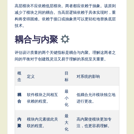
高层模块不应依赖低层模块。两者都应依赖于抽象。该原则
减少了模块之间的耦合。当高层逻辑依赖于具体实现时，重
构将变得困难。依赖于接口或抽象类可以更轻松地替换底层
技术。
耦合与内聚
评估设计质量的两个关键指标是耦合与内聚。理解这两者之
间的平衡对于创建既灵活又易于理解的系统至关重要。
概
目
定义
对系统的影响
念
标
最
耦
软件模块之间相互
低耦合允许模块独立地
小
合
依赖的程度。
进行更改。
化
最
内
模块内元素彼此关
高内聚使模块更加专
大
聚
联的程度。
注，也更容易理解。
化