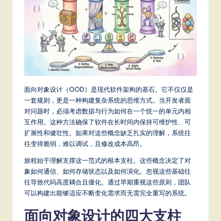
m
p
li
fi
e
d
面向对象设计（OOD）是现代软件架构的基石。它不仅仅是
C
一套规则，更是一种构建复杂系统的思维方式。当开发者面
对问题时，必须考虑数据与行为如何在一个统一的单元内相
hi
互作用。这种方法确保了软件在长时间内保持可维护性、可
n
扩展性和健壮性。如果对这些概念缺乏扎实的理解，系统往
往变得脆弱，难以调试，且修改成本高昂。
e
s
旅程始于理解支撑这一范式的根本支柱。这些概念决定了对
象如何通信、如何存储状态以及如何演化。忽视这些基础往
e
往导致代码高度耦合且僵化。通过早期重视这些原则，团队
-
可以构建出能够适应不断变化需求而无需完全重写的系统。
L
面向对象设计的四大支柱