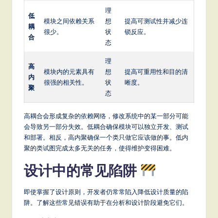
理
低
模块之间依赖关系
想
提高可测试性并减少连
耦
很少。
状
锁反应。
合
态
理
高
模块内的元素具有
想
提高可重用性和目的清
内
很强的相关性。
状
晰度。
聚
态
高耦合会形成复杂的依赖网络，修改系统中的某一部分可能
会导致另一部分失效。低耦合确保模块可以独立开发、测试
和部署。相反，高内聚确保一个类只做它应该做的事。低内
聚的类试图完成太多无关的任务，使得维护变得困难。
设计中的常见陷阱
即使掌握了设计原则，开发者仍常常陷入降低设计质量的陷
阱。了解这些常见错误有助于在分析和设计阶段避免它们。