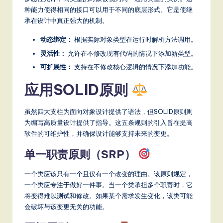
it
种能力使得相同的接口可以用于不同的底层形式。它是使继
a
承在设计中真正强大的机制。
l
动态绑定：
根据实际对象类型在运行时解析方法调用。
In
灵活性：
允许在不修改现有代码的情况下添加新类型。
可扩展性：
支持在不修改核心逻辑的情况下添加功能。
n
o
应用SOLID原则
v
虽然四大支柱为面向对象设计提供了语法，但SOLID原则则
a
为编写高质量设计提供了指导。这五条规则的引入旨在提高
ti
软件的可维护性，并确保设计能够支持未来的变更。
o
单一职责原则（SRP）
n
一个类应该只有一个且仅有一个改变的理由。该原则规定，
一个类应专注于做好一件事。当一个类承担多个职责时，它
将变得难以测试和修改。如果某个需求发生变化，该类可能
会破坏与该变更无关的功能。