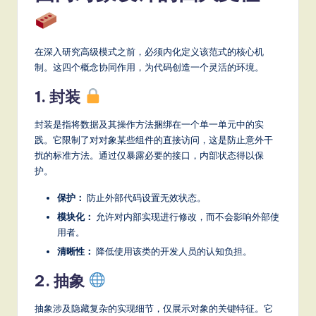
a
t
在深入研究高级模式之前，必须内化定义该范式的核心机
e
制。这四个概念协同作用，为代码创造一个灵活的环境。
s
1. 封装
t
T
封装是指将数据及其操作方法捆绑在一个单一单元中的实
践。它限制了对对象某些组件的直接访问，这是防止意外干
r
扰的标准方法。通过仅暴露必要的接口，内部状态得以保
e
护。
n
保护：
防止外部代码设置无效状态。
d
模块化：
允许对内部实现进行修改，而不会影响外部使
用者。
s
清晰性：
降低使用该类的开发人员的认知负担。
in
2. 抽象
A
I,
抽象涉及隐藏复杂的实现细节，仅展示对象的关键特征。它