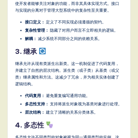
使开发者能够关注对象的功能，而非其具体实现方式。接口
S
与实现的分离对于管理大型系统中的复杂性至关重要。
o
接口定义：
定义了不同实现必须遵循的契约。
ft
复杂性管理：
隐藏了对用户而言不立即相关的逻辑。
w
解耦：
减少系统不同部分之间的依赖关系。
a
3. 继承
r
继承允许从现有类派生出新类。这一机制促进了代码复用，
e
并建立了自然的层次结构。派生类（或子类）从基类（或父
类）继承属性和方法。这减少了冗余，并为相关实体创建了
,
逻辑结构。
a
代码复用：
避免重复编写通用功能。
n
多态性支持：
支持将派生对象视为基类对象进行处理。
d
层次结构：
建立了清晰的关系分类体系。
D
4. 多态性
ig
多态性允许不同类型的对象被视为同一通用类型的实例。这