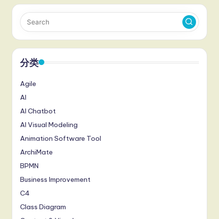
分类
Agile
AI
AI Chatbot
AI Visual Modeling
Animation Software Tool
ArchiMate
BPMN
Business Improvement
C4
Class Diagram