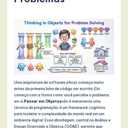
r
t
u
g
u
e
s
e
-
Uma arquitetura de software eficaz começa muito
L
antes da primeira linha de código ser escrita. Ela
a
começa com a forma como você percebe o problema
em si.
Pensar em Objetos
não é meramente uma
t
técnica de programação; é um framework cognitivo
e
para modelar a complexidade do mundo real em um
ambiente digital. Essa abordagem, central na Análise e
s
Design Orientado a Objetos (OOAD), permite que