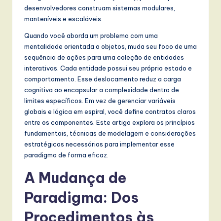
t
desenvolvedores construam sistemas modulares,
manteníveis e escaláveis.
T
Quando você aborda um problema com uma
r
mentalidade orientada a objetos, muda seu foco de uma
e
sequência de ações para uma coleção de entidades
interativas. Cada entidade possui seu próprio estado e
n
comportamento. Esse deslocamento reduz a carga
d
cognitiva ao encapsular a complexidade dentro de
limites específicos. Em vez de gerenciar variáveis
s
globais e lógica em espiral, você define contratos claros
in
entre os componentes. Este artigo explora os princípios
fundamentais, técnicas de modelagem e considerações
A
estratégicas necessárias para implementar esse
I,
paradigma de forma eficaz.
S
A Mudança de
o
Paradigma: Dos
f
Procedimentos às
t