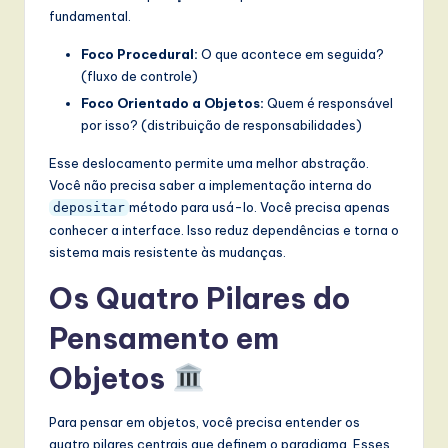
l
fundamental.
I
Foco Procedural:
O que acontece em seguida?
n
(fluxo de controle)
n
Foco Orientado a Objetos:
Quem é responsável
por isso? (distribuição de responsabilidades)
o
Esse deslocamento permite uma melhor abstração.
v
Você não precisa saber a implementação interna do
a
método para usá-lo. Você precisa apenas
depositar
conhecer a interface. Isso reduz dependências e torna o
ti
sistema mais resistente às mudanças.
o
Os Quatro Pilares do
n
Pensamento em
Objetos
Para pensar em objetos, você precisa entender os
quatro pilares centrais que definem o paradigma. Esses