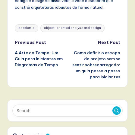
código e design se dissolverá, e você descobrirá que
constrói arquiteturas robustas de forma natural.
Tags:
academic
object-oriented analysis and design
Post
Previous Post
Next Post
A Arte do Tempo: Um
Como definir o escopo
navigation
Guia para Iniciantes em
do projeto sem se
Diagramas de Tempo
sentir sobrecarregado:
um guia passo a passo
para iniciantes