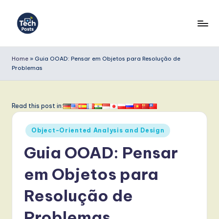
Skip
to
T
content
e
Home
»
Guia OOAD: Pensar em Objetos para Resolução de
Problemas
c
h
P
Read this post in:
o
Posted
Object-Oriented Analysis and Design
s
in
Guia OOAD: Pensar
t
s
em Objetos para
P
Resolução de
o
Problemas