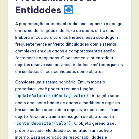
Entidades
w
a
A programação procedural tradicional organiza o código
r
em torno de funções e do fluxo de dados entre elas.
Embora eficaz para tarefas lineares, essa abordagem
e
frequentemente enfrenta dificuldades com sistemas
,
complexos em que dados e comportamentos estão
fortemente acoplados. O pensamento orientado a
a
objetos resolve isso ao vincular dados e métodos juntos
n
em unidades únicas conhecidas como objetos.
d
Considere um sistema bancário. Em um modelo
procedural, você poderia ter uma função
D
. A função sabe
updateBalance(idConta, valor)
i
como acessar o banco de dados e modificar o registro.
g
Em um modelo orientado a objetos, a conta em si é um
objeto. Você envia uma mensagem ao objeto conta:
it
. O objeto gerencia seu
conta.depositar(valor)
a
próprio estado. Ele decide como atualizar seu livro
interno. Essa separação de responsabilidades é