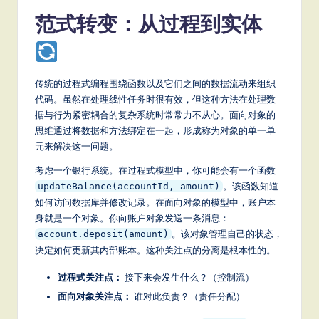
a
范式转变：从过程到实体
t
e
s
传统的过程式编程围绕函数以及它们之间的数据流动来组织
代码。虽然在处理线性任务时很有效，但这种方法在处理数
t
据与行为紧密耦合的复杂系统时常常力不从心。面向对象的
T
思维通过将数据和方法绑定在一起，形成称为对象的单一单
元来解决这一问题。
r
考虑一个银行系统。在过程式模型中，你可能会有一个函数
e
。该函数知道
updateBalance(accountId, amount)
n
如何访问数据库并修改记录。在面向对象的模型中，账户本
d
身就是一个对象。你向账户对象发送一条消息：
。该对象管理自己的状态，
account.deposit(amount)
s
决定如何更新其内部账本。这种关注点的分离是根本性的。
in
过程式关注点：
接下来会发生什么？（控制流）
A
面向对象关注点：
谁对此负责？（责任分配）
I,