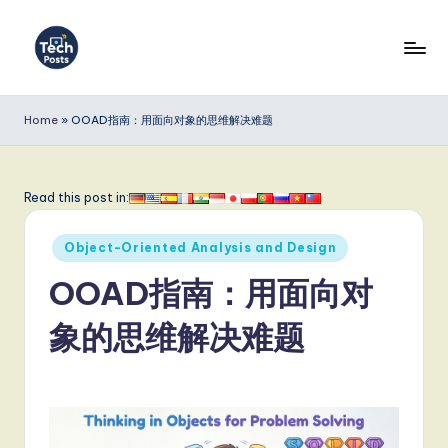
Skip
to
T
content
e
Home
»
OOAD指南：用面向对象的思维解决难题
c
h
Read this post in:
P
Posted
o
Object-Oriented Analysis and Design
in
s
OOAD指南：用面向对
t
象的思维解决难题
s
S
i