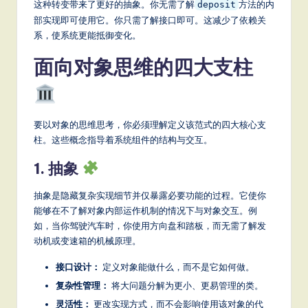
这种转变带来了更好的抽象。你无需了解
方法的内
deposit
S
部实现即可使用它。你只需了解接口即可。这减少了依赖关
系，使系统更能抵御变化。
o
面向对象思维的四大支柱
ft
w
a
要以对象的思维思考，你必须理解定义该范式的四大核心支
r
柱。这些概念指导着系统组件的结构与交互。
e
1. 抽象
,
抽象是隐藏复杂实现细节并仅暴露必要功能的过程。它使你
a
能够在不了解对象内部运作机制的情况下与对象交互。例
n
如，当你驾驶汽车时，你使用方向盘和踏板，而无需了解发
动机或变速箱的机械原理。
d
D
接口设计：
定义对象能做什么，而不是它如何做。
复杂性管理：
将大问题分解为更小、更易管理的类。
ig
灵活性：
更改实现方式，而不会影响使用该对象的代