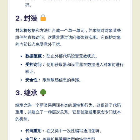
it
码。
a
2. 封装
l
封装将数据和方法组合成一个单一单元，并限制对对象某些
In
组件的直接访问。这通常通过访问修饰符实现。它保护对象
n
的内部状态免受意外干扰。
o
数据隐藏：
防止外部代码设置无效状态。
v
受控访问：
使用获取器和设置器在数据进入对象前进行
验证。
a
安全性：
限制敏感信息的暴露。
ti
3. 继承
o
n
继承允许一个新类采用现有类的属性和行为。这促进了代码
重用，并建立了一种层次关系。它是创建通用概念专门版本
的机制。
代码重用：
在父类中一次性编写通用逻辑。
专门化：
创建扩展通用类型的特定类型。