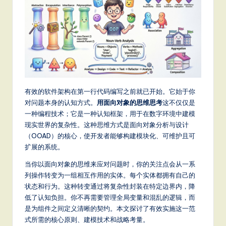
m
p
li
fi
e
d
有效的软件架构在第一行代码编写之前就已开始。它始于你
C
对问题本身的认知方式。
用面向对象的思维思考
这不仅仅是
一种编程技术；它是一种认知框架，用于在数字环境中建模
hi
现实世界的复杂性。这种思维方式是面向对象分析与设计
n
（OOAD）的核心，使开发者能够构建模块化、可维护且可
扩展的系统。
e
s
当你以面向对象的思维来应对问题时，你的关注点会从一系
列操作转变为一组相互作用的实体。每个实体都拥有自己的
e
状态和行为。这种转变通过将复杂性封装在特定边界内，降
-
低了认知负担。你不再需要管理全局变量和混乱的逻辑，而
是为组件之间定义清晰的契约。本文探讨了有效实施这一范
L
式所需的核心原则、建模技术和战略考量。