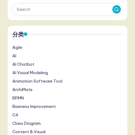
分类
Agile
AI
AI Chatbot
AI Visual Modeling
Animation Software Tool
ArchiMate
BPMN
Business Improvement
C4
Class Diagram
Content & Visual