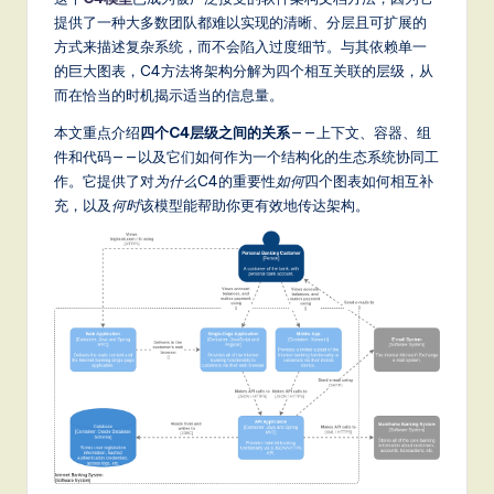
m
提供了一种大多数团队都难以实现的清晰、分层且可扩展的
p
方式来描述复杂系统，而不会陷入过度细节。与其依赖单一
li
的巨大图表，C4方法将架构分解为四个相互关联的层级，从
而在恰当的时机揭示适当的信息量。
fi
本文重点介绍
四个C4层级之间的关系
——上下文、容器、组
e
件和代码——以及它们如何作为一个结构化的生态系统协同工
d
作。它提供了对
为什么
C4的重要性
如何
四个图表如何相互补
充，以及
何时
该模型能帮助你更有效地传达架构。
C
hi
n
e
s
e
-
L