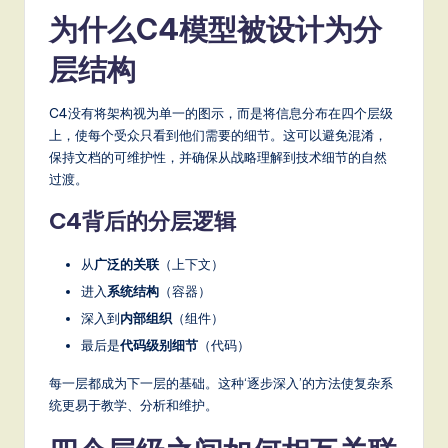
a
为什么C4模型被设计为分
t
层结构
e
s
C4没有将架构视为单一的图示，而是将信息分布在四个层级
上，使每个受众只看到他们需要的细节。这可以避免混淆，
t
保持文档的可维护性，并确保从战略理解到技术细节的自然
T
过渡。
r
C4背后的分层逻辑
e
从
广泛的关联
（上下文）
n
进入
系统结构
（容器）
d
深入到
内部组织
（组件）
s
最后是
代码级别细节
（代码）
in
每一层都成为下一层的基础。这种‘逐步深入’的方法使复杂系
A
统更易于教学、分析和维护。
I,