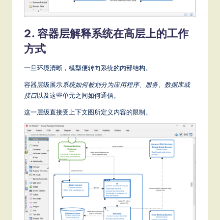
it
a
2. 容器层解释系统在高层上的工作
l
方式
In
n
一旦环境清晰，模型便转向系统的内部结构。
o
容器层级展示
系统如何被划分为应用程序、服务、数据库或
接口
以及这些单元之间如何通信。
v
这一层级直接受上下文图所定义内容的限制。
a
ti
o
n