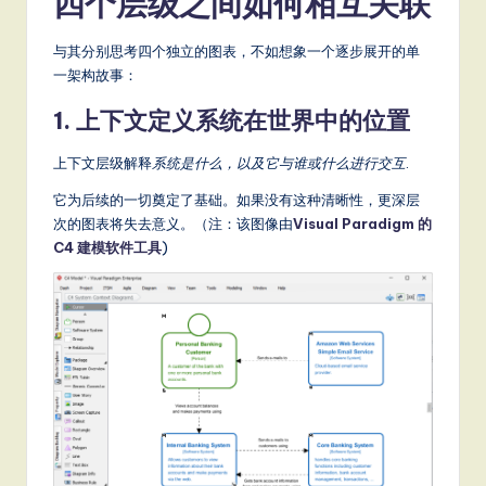
四个层级之间如何相互关联
S
与其分别思考四个独立的图表，不如想象一个逐步展开的单
o
一架构故事：
ft
1. 上下文定义系统在世界中的位置
w
上下文层级解释
系统是什么，以及它与谁或什么进行交互
.
a
它为后续的一切奠定了基础。如果没有这种清晰性，更深层
r
次的图表将失去意义。（注：该图像由
Visual Paradigm 的
e
C4 建模软件工具
)
,
a
n
d
D
ig