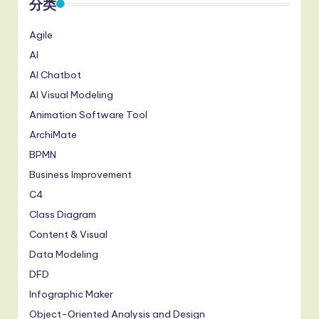
分类
Agile
AI
AI Chatbot
AI Visual Modeling
Animation Software Tool
ArchiMate
BPMN
Business Improvement
C4
Class Diagram
Content & Visual
Data Modeling
DFD
Infographic Maker
Object-Oriented Analysis and Design