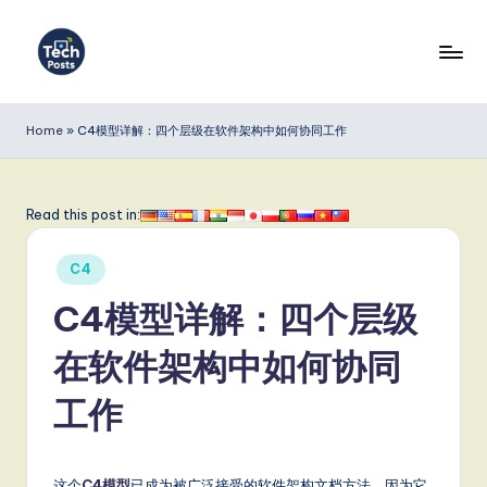
Skip
to
T
content
e
Home
»
C4模型详解：四个层级在软件架构中如何协同工作
c
h
Read this post in:
P
Posted
o
C4
in
s
C4模型详解：四个层级
t
在软件架构中如何协同
s
工作
S
i
这个
C4模型
已成为被广泛接受的软件架构文档方法，因为它