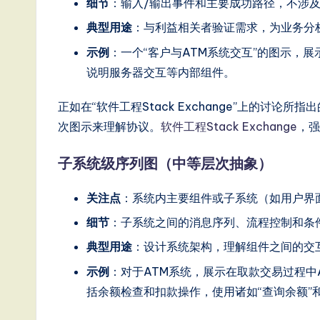
细节
：输入/输出事件和主要成功路径，不涉
ft
典型用途
：与利益相关者验证需求，为业务分
w
示例
：一个“客户与ATM系统交互”的图示，展
a
说明服务器交互等内部组件。
r
正如在“软件工程Stack Exchange”上的讨
次图示来理解协议。
软件工程Stack Exchange
，强
e
,
子系统级序列图（中等层次抽象）
a
关注点
：系统内主要组件或子系统（如用户界
n
细节
：子系统之间的消息序列、流程控制和条
典型用途
：设计系统架构，理解组件之间的交
d
示例
：对于ATM系统，展示在取款交易过程中
D
括余额检查和扣款操作，使用诸如“查询余额”和
i