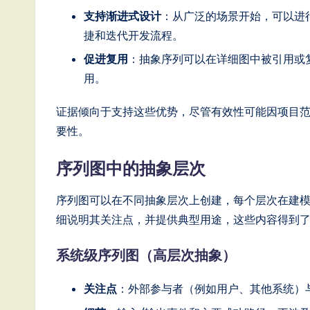
T
支持渐进式设计
：从广泛的场景开始，可以进
r
捷和迭代开发流程。
e
促进复用
：抽象序列可以在详细图中被引用或
用。
n
证据倾向于支持这些优势，尽管有效性可能因项目
d
要性。
s
序列图中的抽象层次
in
序列图可以在不同抽象层次上创建，每个层次在建
A
细说明其关注点，并提供典型用途，这些内容得到
I,
系统级序列图（高层次抽象）
S
关注点
：外部参与者（例如用户、其他系统）
o