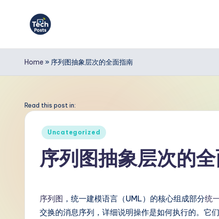
Skip
to
T
content
e
Home
»
序列图抽象层次的全面指南
c
h
Read this post in:
P
Posted
Uncategorized
in
o
序列图抽象层次的全
s
t
序列图
，统一建模语言（UML）的核心组成部分
统
s
交换的消息序列，详细说明操作是如何执行的。它