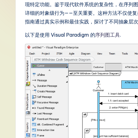
S
现特定功能。鉴于现代软件系统的复杂性，在序列图
详细的对象级行为——至关重要。这种方法不仅使复
i
指南通过真实示例和最佳实践，探讨了不同抽象层次的
m
以下是使用 Visual Paradigm 的
序列图工具
.
p
li
fi
e
d
C
hi
n