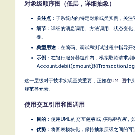
对象级顺序图（低层，详细抽象）
g
关注点
：子系统内的特定对象或类实例，关注
it
细节
：详细的消息调用、方法调用、状态变化
a
要。
l
典型用途
：在编码、调试和测试过程中指导开
示例
：在银行服务器组件内，模拟取款请求期
In
Account.debit(amount)和Transac
n
这一层级对于技术实现至关重要，正如在
UML图
中
o
规范等元素。
v
使用交互引用和图调用
a
目的
：使用UML的
交互使用
或
序列图引用
，
ti
优势
：将图表模块化，保持抽象层级之间的可