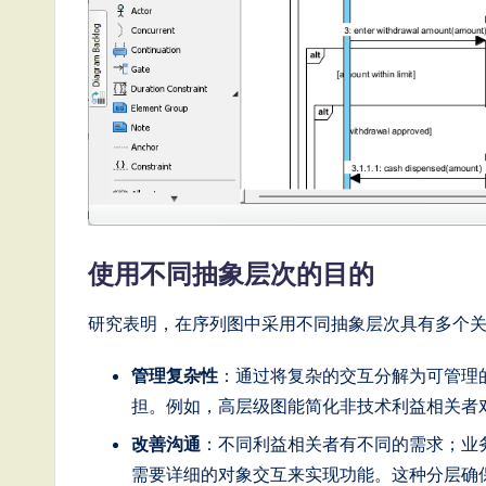
e
s
e
-
L
a
使用不同抽象层次的目的
t
研究表明，在序列图中采用不同抽象层次具有多个
e
管理复杂性
：通过将复杂的交互分解为可管理
s
担。例如，高层级图能简化非技术利益相关者
t
改善沟通
：不同利益相关者有不同的需求；业
需要详细的对象交互来实现功能。这种分层确