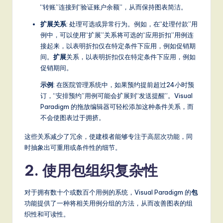
a
“转账”连接到“验证账户余额”，从而保持图表简洁。
t
扩展关系
: 处理可选或异常行为。例如，在“处理付款”用
例中，可以使用“扩展”关系将可选的“应用折扣”用例连
e
接起来，以表明折扣仅在特定条件下应用，例如促销期
s
间。
扩展
关系，以表明折扣仅在特定条件下应用，例如
促销期间。
t
示例
: 在医院管理系统中，如果预约提前超过24小时预
T
订，“安排预约”用例可能会扩展到“发送提醒”。Visual
r
Paradigm 的拖放编辑器可轻松添加这种条件关系，而
不会使图表过于拥挤。
e
n
这些关系减少了冗余，使建模者能够专注于高层次功能，同
时抽象出可重用或条件性的细节。
d
2. 使用包组织复杂性
s
in
对于拥有数十个或数百个用例的系统，Visual Paradigm 的
包
A
功能提供了一种将相关用例分组的方法，从而改善图表的组
织性和可读性。
I,