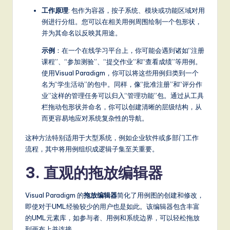
工作原理
: 包作为容器，按子系统、模块或功能区域对用
S
例进行分组。您可以在相关用例周围绘制一个包形状，
o
并为其命名以反映其用途。
ft
示例
：在一个在线学习平台上，你可能会遇到诸如“注册
课程”、“参加测验”、“提交作业”和“查看成绩”等用例。
w
使用Visual Paradigm，你可以将这些用例归类到一个
a
名为“学生活动”的包中。同样，像“批准注册”和“评分作
业”这样的管理任务可以归入“管理功能”包。通过从工具
r
栏拖动包形状并命名，你可以创建清晰的层级结构，从
e
而更容易地应对系统复杂性的导航。
,
这种方法特别适用于大型系统，例如企业软件或多部门工作
a
流程，其中将用例组织成逻辑子集至关重要。
n
3. 直观的拖放编辑器
d
Visual Paradigm 的
拖放编辑器
简化了用例图的创建和修改，
D
即使对于UML经验较少的用户也是如此。该编辑器包含丰富
ig
的UML元素库，如参与者、用例和系统边界，可以轻松拖放
到画布上并连接。