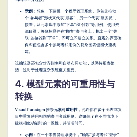
it
示例
：想象一下建模一个餐厅管理系统。你首先拖动一
a
个“参与者”形状来代表“顾客”，另一个代表“服务员”。
l
接着，从元素库中添加“下单”和“付款”等用例。使用资
源目录，将鼠标悬停在“顾客”参与者上，拖出一个“关
In
联”连接器到“下单”，即可立即建立关系。直观的界面确
n
保即使包含多个参与者和用例的复杂图表也能快速构
建。
o
v
该编辑器还包含对齐指南和自动布局功能，以保持图表整
洁，这对于处理复杂系统至关重要。
a
4. 模型元素的可重用性与
ti
o
转换
n
Visual Paradigm 推崇
元素可重用性
，允许你在多个图表或项
目中重复使用相同的参与者或用例。这确保了在不同情境下
建模相似功能时的一致性，并节省时间。
示例
：在一个零售管理系统中，“顾客”参与者和“登录”