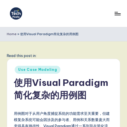
Skip
to
T
content
e
Home
»
使用Visual Paradigm简化复杂的用例图
c
h
Read this post in:
P
Posted
o
Use Case Modeling
in
s
使用Visual Paradigm
t
简化复杂的用例图
s
S
用例图对于从用户角度捕捉系统的功能需求至关重要，但建
i
模复杂系统可能会因涉及的参与者、用例和关系数量庞大而
变得具有挑战性。Visual Paradigm通过一系列旨在简化流