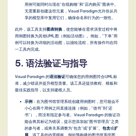
用例可能同时出现在“在线购物”和“店内购买”图表中。
无需重新创建这些元素，Visual Paradigm允许你从共
享的模型库中复用它们，确保命名和行为的一致性。
此外，该工具支持
图表转换
，使您能够在需求演变过程中将
用例图转换为其他UML图（例如活动图）。例如，“下单”用
例可以转换为详细的活动图，以描绘流程，所有操作均在同
一工具内完成。
5. 语法验证与指导
Visual Paradigm 的
语法验证
可确保您的用例图符合UML标
准，减少错误并提升模型质量。该工具还提供教程、模板和
最佳实践指导，以支持建模人员。
示例
：在为图书馆管理系统创建用例图时，您可能会不
小心在两个用例之间直接连接（例如，“借书”到“还
书”），而没有指定参与者。Visual Paradigm 的验证功
能会将其标记为错误，提示您添加如“图书管理员”之类
的参与者，或将关系调整为“包含”或“扩展”。
包含
或
扩
展
。该工具的内置模板，例如预构建的图书馆系统图，