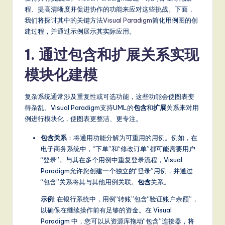
m
程、提高清晰度并促进协作的功能来应对这些挑战。下面，
p
我们将探讨其中的关键方法
Visual Paradigm
简化用例图的创
li
建过程，并通过示例展示其实际应用。
fi
1. 通过包含和扩展关系实现
e
模块化建模
d
复杂系统通常涉及重复性或可选功能，这些功能会使图表变
C
得杂乱。Visual Paradigm支持UML的
包含
和
扩展
关系来对用
hi
例进行模块化，使图表更整洁、更专注。
n
包含关系
：将通用功能分解为可重用的用例。例如，在
e
电子商务系统中，“下单”和“修改订单”都可能需要用户
“登录”。与其在多个用例中重复登录流程，Visual
s
Paradigm允许您创建一个独立的“登录”用例，并通过
e
“包含”关系将其与其他用例关联。
包含
关系。
-
示例
: 在银行系统中，用例“转账”包含“验证账户余额”，
以确保在继续操作前有足够的资金。在 Visual
L
Paradigm 中，您可以从资源库拖动“包含”连接器，将