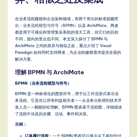
m
p
li
在业务流程建模和企业架构领域，有两个突出的标准脱颖而
出：
业务流程模型与符号（BPMN）
以及 ArchiMate。两者
fi
都是用于可视化和管理复杂系统的强大工具，但它们的目的
e
不同，面向的受众也不同。本文深入探讨了 BPMN 与
ArchiMate 之间的差异与相似之处，重点介绍了 Visual
d
Paradigm 如何同时支持两者，为企业的建模需求提供全面的
C
解决方案。
hi
理解 BPMN 与 ArchiMate
n
BPMN（业务流程模型与符号）
e
BPMN 是一种标准化的图形符号，用于以工作流形式表示业
s
务流程。它旨在让所有利益相关者——从业务分析师到技术开
发人员——都能轻松理解。BPMN 图表基于流程图，详细描述
e
了流程中涉及的步骤、活动、事件和决策。
-
示例：
L
订单履行流程：
一个 BPMN 图表可以展示从下单到交付