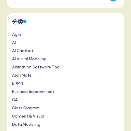
分类
Agile
AI
AI Chatbot
AI Visual Modeling
Animation Software Tool
ArchiMate
BPMN
Business Improvement
C4
Class Diagram
Content & Visual
Data Modeling