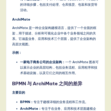
a
的详细步骤，包括支付处理、仓库拣货、包装和发货等
活动。
t
e
ArchiMate
s
ArchiMate 是一种企业架构建模语言，提供了一个全面的框
架，用于描述、分析和可视化企业中各个业务领域之间的关
t
系。它涵盖业务、应用和技术三个层面，提供了企业架构的
T
高层次视图。
r
示例：
e
一家电子商务公司的企业架构：
一个 ArchiMate 图表可
以展示企业的高层结构，包括业务流程、应用程序和技
n
术基础设施，以及它们之间的相互作用。
d
BPMN 与 ArchiMate 之间的差异
s
in
主要目的
A
BPMN：
专注于建模详细的业务流程和工作流。
I,
ArchiMate：
专注于在业务、应用和技术层面建模企