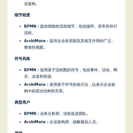
业架构。
S
细节程度
o
ft
BPMN：
提供细致的流程细节，包括循环、异常和并行
流程。
w
ArchiMate：
提供企业各层级及其相互作用的广泛、
a
整体性视图。
r
符号风格
e
BPMN：
使用基于流程图的符号，包括事件、活动、网
,
关、泳道和资源。
ArchiMate：
使用基于符号的表示法，以表示企业架
a
构中的层次结构和关系。
n
典型用户
d
BPMN：
业务分析师、流程改进团队。
D
ArchiMate：
企业架构师、战略规划人员。
ig
用例