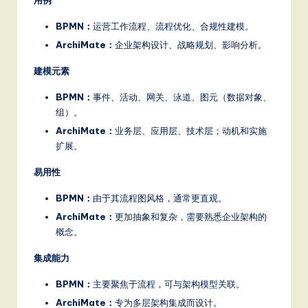
it
a
BPMN：
运营工作流程、流程优化、合规性建模。
ArchiMate：
企业架构设计、战略规划、影响分析。
l
In
建模元素
n
BPMN：
事件、活动、网关、泳道、图元（数据对象、
组）。
o
ArchiMate：
业务层、应用层、技术层；动机和实施
v
扩展。
a
易用性
ti
BPMN：
由于其流程图风格，通常更直观。
o
ArchiMate：
更加抽象和复杂，需要熟悉企业架构的
n
概念。
集成能力
BPMN：
主要聚焦于流程，可与架构模型关联。
ArchiMate：
专为多层架构集成而设计。