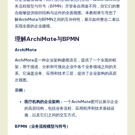
m
务流程模型与符号（BPMN）
尽管各自用途不同，但它们的整
p
合能够提供组织结构与运作的全面视图。本教程将引导您了
li
解ArchiMate与BPMN之间的互补特性，展示如何整合二者以
实现全面的企业建模。
fi
理解ArchiMate与BPMN
e
d
ArchiMate
C
ArchiMate是一种企业架构建模语言，提供了一个全面的框
架，用于描述、分析和可视化企业中各个业务领域之间的关
hi
系。它涵盖业务、应用和技术三层，提供了企业架构的高层
n
次视图。
e
示例：
s
医疗机构的企业架构：
一个ArchiMate图可以展示企业
e
的高层结构，包括业务流程、应用程序和技术基础设
施，以及它们之间的交互方式。
-
BPMN（业务流程模型与符号）
L