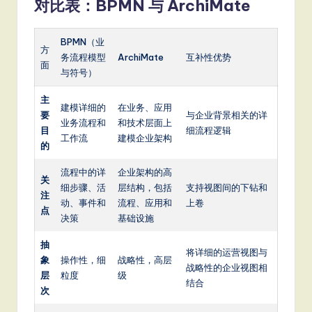
对比表：BPMN 与 ArchiMate
BPMN（业
方
务流程模型
ArchiMate
互补性优势
面
与符号）
主
建模详细的
在业务、应用
要
与企业背景相关的详
业务流程和
和技术层面上
目
细流程逻辑
工作流
建模企业架构
的
流程中的详
企业架构的高
关
细步骤、活
层结构，包括
支持视图间的下钻和
注
动、事件和
流程、应用和
上卷
点
决策
基础设施
抽
将详细的运营视图与
象
操作性，细
战略性，高层
战略性的企业视图相
层
粒度
级
结合
次