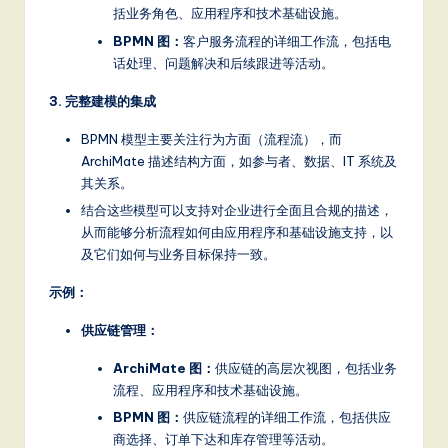
it
括业务角色、应用程序和技术基础设施。
a
BPMN 图：
客户服务流程的详细工作流，包括电
话处理、问题解决和后续跟进等活动。
l
3. 完整建模的集成
In
n
BPMN 模型主要关注行为方面（流程流），而
ArchiMate 描述结构方面，如参与者、数据、IT 系统及
o
其关系。
v
结合这些模型可以支持对企业进行全面且合规的描述，
从而能够分析流程如何由应用程序和基础设施支持，以
a
及它们如何与业务目标保持一致。
ti
示例：
o
供应链管理：
n
ArchiMate 图：
供应链的高层次视图，包括业务
流程、应用程序和技术基础设施。
BPMN 图：
供应链流程的详细工作流，包括供应
商选择、订单下达和库存管理等活动。