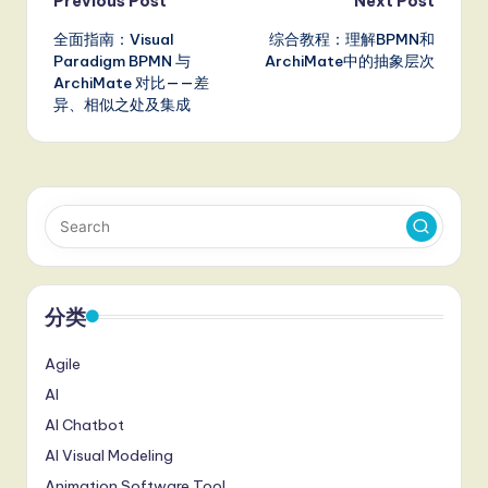
Post
Previous Post
Next Post
全面指南：Visual
综合教程：理解BPMN和
navigation
Paradigm BPMN 与
ArchiMate中的抽象层次
ArchiMate 对比——差
异、相似之处及集成
分类
Agile
AI
AI Chatbot
AI Visual Modeling
Animation Software Tool