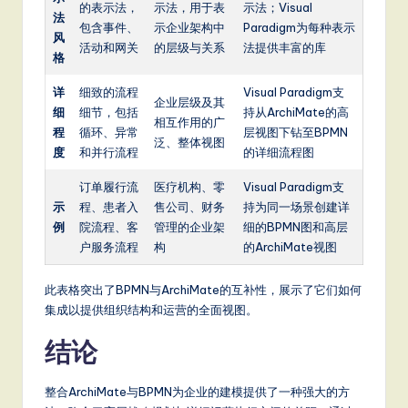
的表示法，
示法，用于表
示法；Visual
法
包含事件、
示企业架构中
Paradigm为每种表示
风
活动和网关
的层级与关系
法提供丰富的库
格
详
细致的流程
Visual Paradigm支
企业层级及其
细
细节，包括
持从ArchiMate的高
相互作用的广
程
循环、异常
层视图下钻至BPMN
泛、整体视图
度
和并行流程
的详细流程图
订单履行流
医疗机构、零
Visual Paradigm支
示
程、患者入
售公司、财务
持为同一场景创建详
例
院流程、客
管理的企业架
细的BPMN图和高层
户服务流程
构
的ArchiMate视图
此表格突出了BPMN与ArchiMate的互补性，展示了它们如何
集成以提供组织结构和运营的全面视图。
结论
整合ArchiMate与BPMN为企业的建模提供了一种强大的方