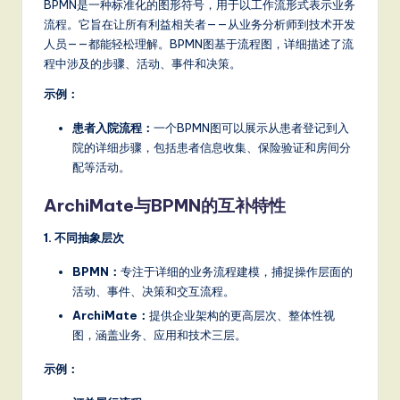
BPMN是一种标准化的图形符号，用于以工作流形式表示业务
a
流程。它旨在让所有利益相关者——从业务分析师到技术开发
t
人员——都能轻松理解。BPMN图基于流程图，详细描述了流
程中涉及的步骤、活动、事件和决策。
e
示例：
s
t
患者入院流程：
一个BPMN图可以展示从患者登记到入
院的详细步骤，包括患者信息收集、保险验证和房间分
T
配等活动。
r
ArchiMate与BPMN的互补特性
e
1. 不同抽象层次
n
BPMN：
专注于详细的业务流程建模，捕捉操作层面的
d
活动、事件、决策和交互流程。
s
ArchiMate：
提供企业架构的更高层次、整体性视
in
图，涵盖业务、应用和技术三层。
A
示例：
I,