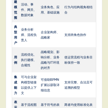
建
活动、事
模
业务角色、应
行为与结构视角相结
件、网关、
范
用、基础设施
合
数据对象
围
典
业务分析
型
企业架构师、
师、流程负
支持跨角色协作
用
战略家
责人
户
战略规划、影
流程优化、
用
响分析、业务
使运营流程与业务目
执行建模、
例
战略与IT环境
标保持一致
合规性
的对齐
集
可与企业架
可借助BPMN
成
构模型链接
支持完整、合法且可
扩展以获取详
能
以提供上下
追溯的模型
细信息
力
文
表
基于流程图
基于符号的表
两者均使用标准化表
示