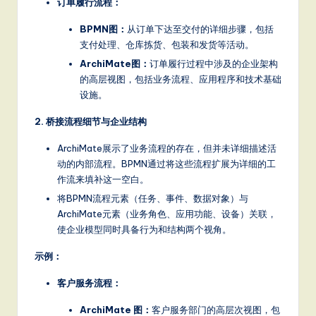
订单履行流程：
S
BPMN图：
从订单下达至交付的详细步骤，包括
o
支付处理、仓库拣货、包装和发货等活动。
ft
ArchiMate图：
订单履行过程中涉及的企业架构
的高层视图，包括业务流程、应用程序和技术基础
w
设施。
a
2. 桥接流程细节与企业结构
r
ArchiMate展示了业务流程的存在，但并未详细描述活
e
动的内部流程。BPMN通过将这些流程扩展为详细的工
,
作流来填补这一空白。
将BPMN流程元素（任务、事件、数据对象）与
a
ArchiMate元素（业务角色、应用功能、设备）关联，
n
使企业模型同时具备行为和结构两个视角。
d
示例：
D
客户服务流程：
ig
ArchiMate 图：
客户服务部门的高层次视图，包