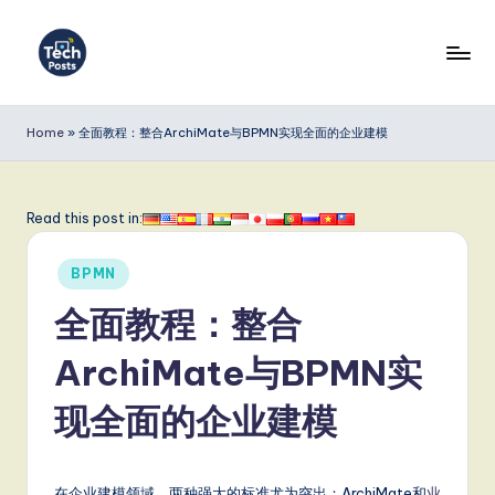
Skip
to
T
content
e
Home
»
全面教程：整合ArchiMate与BPMN实现全面的企业建模
c
h
Read this post in:
P
Posted
o
BPMN
in
s
全面教程：整合
t
ArchiMate与BPMN实
s
现全面的企业建模
S
i
在企业建模领域，两种强大的标准尤为突出：ArchiMate和
业