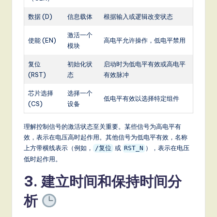
it
数据 (D)
信息载体
根据输入或逻辑改变状态
a
l
激活一个
使能 (EN)
高电平允许操作，低电平禁用
模块
In
复位
初始化状
启动时为低电平有效或高电平
n
(RST)
态
有效脉冲
o
芯片选择
选择一个
v
低电平有效以选择特定组件
(CS)
设备
a
理解控制信号的激活状态至关重要。某些信号为高电平有
ti
效，表示在电压高时起作用。其他信号为低电平有效，名称
o
上方带横线表示（例如，
或
），表示在电压
/复位
RST_N
低时起作用。
n
3. 建立时间和保持时间分
析