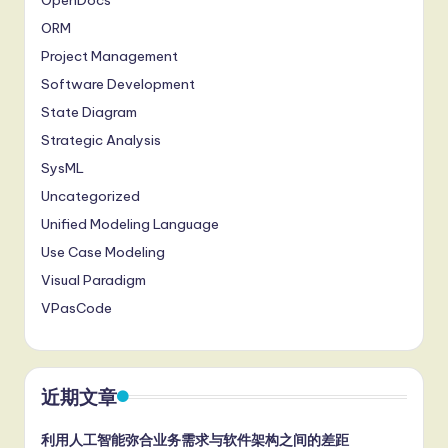
OpenDocs
ORM
Project Management
Software Development
State Diagram
Strategic Analysis
SysML
Uncategorized
Unified Modeling Language
Use Case Modeling
Visual Paradigm
VPasCode
近期文章
利用人工智能弥合业务需求与软件架构之间的差距