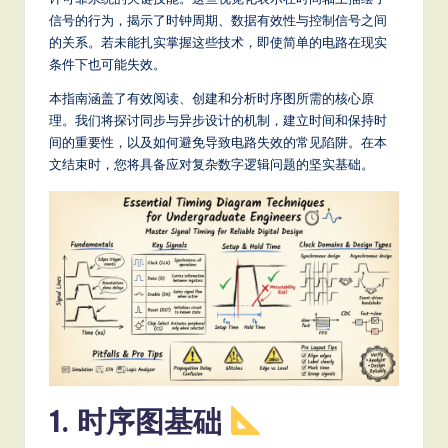
m
信号的行为，揭示了时钟周期、数据有效性与控制信号之间
p
的关系。若未能扎实掌握这些技术，即使简单的电路在现实
li
条件下也可能失效。
fi
本指南涵盖了有效阅读、创建和分析时序图所需的核心原
理。我们将探讨同步与异步设计的机制，建立时间和保持时
e
间的重要性，以及如何避免导致电路失效的常见陷阱。在本
d
文结束时，您将具备应对复杂数字逻辑问题的坚实基础。
C
hi
n
e
s
e
-
1. 时序图基础
L