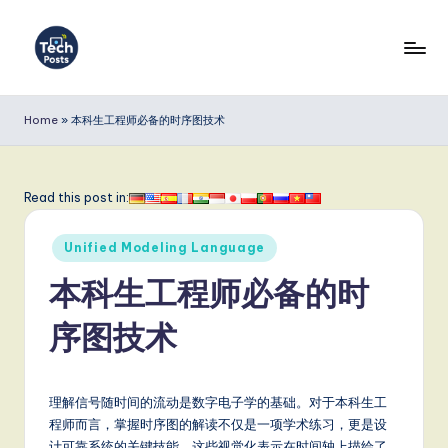
Skip
to
T
content
e
Home
»
本科生工程师必备的时序图技术
c
h
Read this post in:
P
Posted
o
Unified Modeling Language
in
s
本科生工程师必备的时
t
序图技术
s
S
理解信号随时间的流动是数字电子学的基础。对于本科生工
i
程师而言，掌握时序图的解读不仅是一项学术练习，更是设
计可靠系统的关键技能。这些视觉化表示在时间轴上描绘了