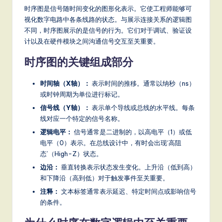
a
时序图是信号随时间变化的图形化表示。它使工程师能够可
视化数字电路中各条线路的状态。与展示连接关系的逻辑图
t
不同，时序图展示的是信号的行为。它们对于调试、验证设
e
计以及在硬件模块之间沟通信号交互至关重要。
s
时序图的关键组成部分
t
时间轴（X轴）：
表示时间的推移。通常以纳秒（ns）
T
或时钟周期为单位进行标记。
r
信号线（Y轴）：
表示单个导线或总线的水平线。每条
线对应一个特定的信号名称。
e
逻辑电平：
信号通常是二进制的，以高电平（1）或低
n
电平（0）表示。在总线设计中，有时会出现‘高阻
d
态’（High-Z）状态。
边沿：
垂直转换表示状态发生变化。上升沿（低到高）
s
和下降沿（高到低）对于触发事件至关重要。
in
注释：
文本标签通常表示延迟、特定时间点或影响信号
A
的条件。
I,