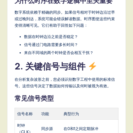
为什么时序在数字逻辑中至关重要
S
数字系统依赖于精确的同步。如果信号相对于时钟边沿过早
o
或过晚到达，系统可能会错误解读数据。时序图使这些约束
变得清晰可见。它们有助于回答如下问题：
ft
w
数据在时钟边沿之前是否稳定？
信号通过门电路需要多长时间？
a
来自不同域的两个时钟是否会相互干扰？
r
2. 关键信号与组件
e
,
在分析复杂波形之前，您必须识别数字工程中使用的标准信
a
号。这些信号决定了数据如何传输以及何时被视为有效。
n
常见信号类型
d
信号名称
功能
典型行为
D
ig
时钟
同步源
在0和1之间定期脉冲
（CLK）