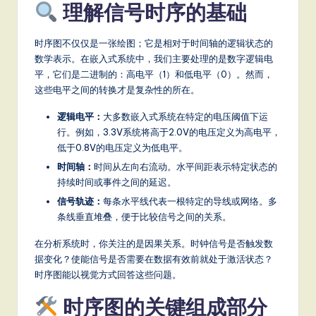
理解信号时序的基础
a
t
时序图不仅仅是一张绘图；它是相对于时间轴的逻辑状态的
e
数学表示。在嵌入式系统中，我们主要处理的是数字逻辑电
平，它们是二进制的：高电平（1）和低电平（0）。然而，
s
这些电平之间的转换才是复杂性的所在。
t
逻辑电平：
大多数嵌入式系统在特定的电压阈值下运
T
行。例如，3.3V系统将高于2.0V的电压定义为高电平，
r
低于0.8V的电压定义为低电平。
时间轴：
时间从左向右流动。水平间距表示特定状态的
e
持续时间或事件之间的延迟。
n
信号轨迹：
每条水平线代表一根特定的导线或网络。多
d
条线垂直堆叠，便于比较信号之间的关系。
s
在分析系统时，你关注的是因果关系。时钟信号是否触发数
据变化？使能信号是否需要在数据有效前就处于激活状态？
in
时序图能以视觉方式回答这些问题。
A
时序图的关键组成部分
I,