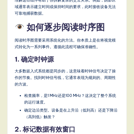
理解这些组件有助于你拆解复杂的交互关系。例如，阴影区
it
域通常表示建立时间或保持时间的要求，此时接收设备无法
a
可靠地捕获数据。
l
如何逐步阅读时序图
In
阅读时序图需要采用系统化的方法。你本质上是在将视觉模
n
式转化为一系列事件。遵循此流程可确保准确性。
o
1. 确定时钟源
v
a
大多数嵌入式系统都是同步的，这意味着时钟信号决定了操
作的节奏。找到时钟信号线，它通常表现为规则的、周期性
ti
的方波。
o
检查频率，是1 MHz还是100 MHz？这决定了整个系统
n
的运行速度。
确定边沿类型。设备是在上升沿（低到高）还是下降沿
（高到低）触发？
2. 标记数据有效窗口