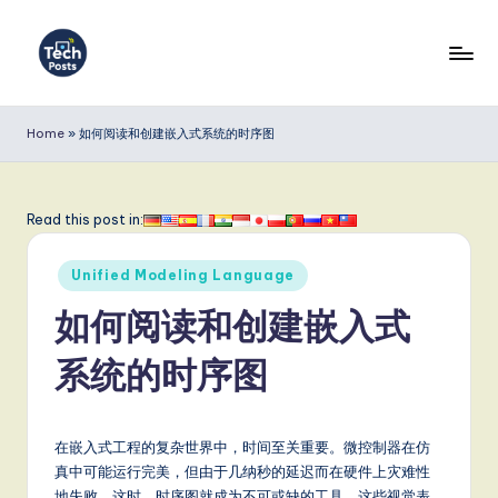
Skip
to
T
content
e
Home
»
如何阅读和创建嵌入式系统的时序图
c
h
Read this post in:
P
Posted
o
Unified Modeling Language
in
s
如何阅读和创建嵌入式
t
系统的时序图
s
S
在嵌入式工程的复杂世界中，时间至关重要。微控制器在仿
i
真中可能运行完美，但由于几纳秒的延迟而在硬件上灾难性
地失败。这时，时序图就成为不可或缺的工具。这些视觉表