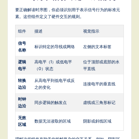
S
要正确解读时序图，你必须识别用于表示信号行为的标准元
素。这些组件定义了硬件交互的规则。
o
ft
组件
描述
视觉指示
w
信号
标识特定的导线或网络
左侧的文本标签
a
名称
r
逻辑
高电平（1）或低电平
位于顶部或底部的水
e
电平
（0）状态
平直线
,
转换
从高电平到低电平或反
连接电平的垂直线
边沿
之的变化
a
n
时钟
同步逻辑的触发点
虚线或三角形标记
边沿
d
无效
D
数据无法读取的区域
阴影或斜线区域
区域
ig