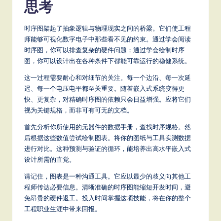
思考
时序图架起了抽象逻辑与物理现实之间的桥梁。它们使工程
师能够可视化数字电子中那些看不见的约束。通过学会阅读
时序图，你可以排查复杂的硬件问题；通过学会绘制时序
图，你可以设计出在各种条件下都能可靠运行的稳健系统。
这一过程需要耐心和对细节的关注。每一个边沿、每一次延
迟、每一个电压电平都至关重要。随着嵌入式系统变得更
快、更复杂，对精确时序图的依赖只会日益增强。应将它们
视为关键规格，而非可有可无的文档。
首先分析你所使用的元器件的数据手册，查找时序规格。然
后根据这些数值尝试绘制图表。将你的图纸与工具实测数据
进行对比。这种预测与验证的循环，能培养出高水平嵌入式
设计所需的直觉。
请记住，图表是一种沟通工具。它应以最少的歧义向其他工
程师传达必要信息。清晰准确的时序图能缩短开发时间，避
免昂贵的硬件返工。投入时间掌握这项技能，将在你的整个
工程职业生涯中带来回报。