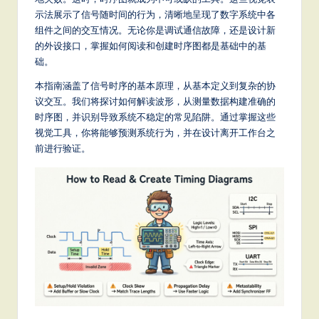
m
示法展示了信号随时间的行为，清晰地呈现了数字系统中各
p
组件之间的交互情况。无论你是调试通信故障，还是设计新
li
的外设接口，掌握如何阅读和创建时序图都是基础中的基
础。
fi
本指南涵盖了信号时序的基本原理，从基本定义到复杂的协
e
议交互。我们将探讨如何解读波形，从测量数据构建准确的
d
时序图，并识别导致系统不稳定的常见陷阱。通过掌握这些
视觉工具，你将能够预测系统行为，并在设计离开工作台之
C
前进行验证。
hi
n
e
s
e
-
L