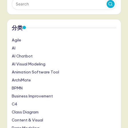
分类
Agile
AI
AI Chatbot
AI Visual Modeling
Animation Software Tool
ArchiMate
BPMN
Business Improvement
C4
Class Diagram
Content & Visual