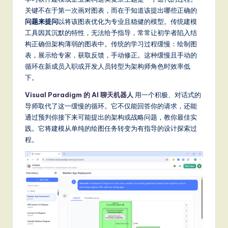
m
关键不在于第一次画对图表，而在于知道该提出哪些正确的
p
问题来提问
以将该图表优化为专业且稳健的模型。传统建模
li
工具因其沉默的特性，无法给予指导，常常让初学者陷入结
构正确但架构薄弱的图表中。传统的学习过程缓慢：绘制图
fi
表，展示给专家，获取反馈，手动修正。这种缓慢且手动的
e
循环在新成员入职或开发人员转型为架构师角色时效率低
下。
d
Visual Paradigm 的 AI 聊天机器人
用一个积极、对话式的
C
导师取代了这一缓慢的循环。它不仅能回答你的请求，还能
hi
通过预判你接下来可能提出的架构或战略问题，教你最佳实
践。它将建模从单纯的绘图任务转变为有指导的设计探索过
n
程。
e
s
e
-
L