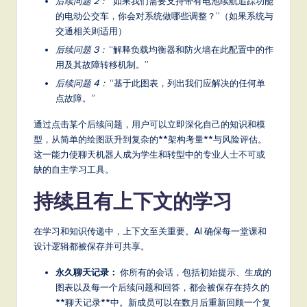
后续问题 2：
“如果我们需要支持带有电池续航追踪功能
S
的电动公交车，你会对系统做哪些调整？”（如果系统与
交通相关则适用）
o
后续问题 3：
“解释负载均衡器和防火墙在此配置中的作
ft
用及其故障转移机制。”
w
后续问题 4：
“基于此图表，列出我们应解决的任何单
点故障。”
a
通过点击某个后续问题，用户可以立即深化自己的知识和模
r
型，从简单的绘图跃升到复杂的**架构考量**与风险评估。
e
这一能力使聊天机器人成为学生和转型中的专业人士不可或
缺的自主学习工具。
,
持续且有上下文的学习
a
n
在学习和知识传递中，上下文至关重要。AI 确保每一堂课和
d
设计逻辑都被保存并可共享。
D
永久聊天记录：
你所有的会话，包括初始提示、生成的
ig
图表以及每一个后续问题和回答，都会被保存在持久的
**聊天记录**中。新成员可以在数月后重新回顾一个复