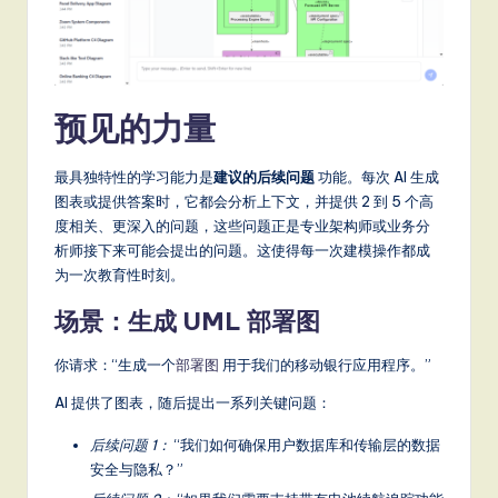
a
t
e
预见的力量
s
t
最具独特性的学习能力是
建议的后续问题
功能。每次 AI 生成
T
图表或提供答案时，它都会分析上下文，并提供 2 到 5 个高
度相关、更深入的问题，这些问题正是专业架构师或业务分
r
析师接下来可能会提出的问题。这使得每一次建模操作都成
e
为一次教育性时刻。
n
场景：生成 UML 部署图
d
你请求：“生成一个
部署图
用于我们的移动银行应用程序。”
s
AI 提供了图表，随后提出一系列关键问题：
in
后续问题 1：
“我们如何确保用户数据库和传输层的数据
A
安全与隐私？”
I,