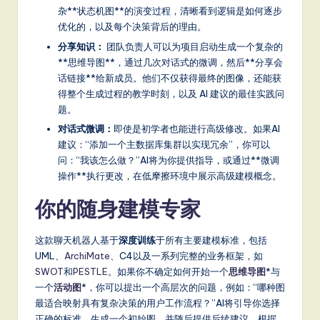
it
杂**状态机图**的演变过程，清晰看到逻辑是如何逐步
a
优化的，以及每个决策背后的理由。
分享知识：
团队负责人可以为项目启动生成一个复杂的
l
**思维导图**，通过几次对话式的微调，然后**分享会
In
话链接**给新成员。他们不仅获得最终的图像，还能获
得整个生成过程的教学时刻，以及 AI 建议的最佳实践问
n
题。
o
对话式微调：
即使是初学者也能进行高级修改。如果AI
v
建议：“添加一个主数据库集群以实现冗余”，你可以
问：“我该怎么做？”AI将为你提供指导，或通过**微调
a
操作**执行更改，在低摩擦环境中展示高级建模概念。
ti
你的随身建模专家
o
n
这款聊天机器人基于
深度训练
于所有主要建模标准，包括
UML、
ArchiMate
、C4以及一系列完整的业务框架，如
SWOT
和
PESTLE
。如果你不确定如何开始一个
思维导图
*与
一个
活动图
*，你可以提出一个高层次的问题，例如：“哪种图
最适合映射具有复杂决策的用户工作流程？”AI将引导你选择
正确的标准，生成一个初始图，并随后提供后续建议，根据