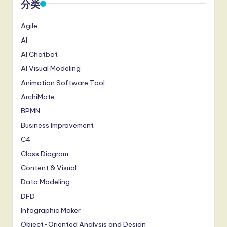
分类
Agile
AI
AI Chatbot
AI Visual Modeling
Animation Software Tool
ArchiMate
BPMN
Business Improvement
C4
Class Diagram
Content & Visual
Data Modeling
DFD
Infographic Maker
Object-Oriented Analysis and Design